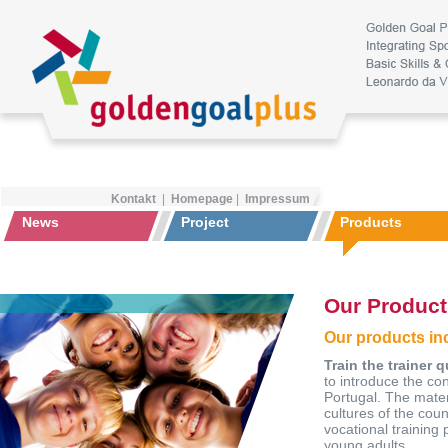
Kontakt
|
Homepage
|
Impressum
News
Project
Products
Our Product
Our products in
Train the trainer
to introduce the c
Portugal. The mater
cultures of the cou
vocational training
young adults.