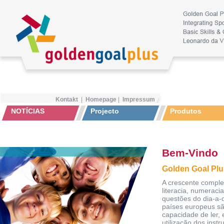
Kontakt
|
Homepage
|
Impressum
NOTÍCIAS
Projecto
Produtos
Bem-Vindo
Golden Goal Plu
A crescente comple
literacia, numerac
questões do dia-a-d
países europeus sã
capacidade de ler, 
utilização dos inst